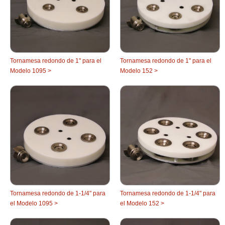
Tornamesa redondo de 1" para el
Tornamesa redondo de 1" para el
Modelo 1095 >
Modelo 152 >
Tornamesa redondo de 1-1/4" para
Tornamesa redondo de 1-1/4" para
el Modelo 1095 >
el Modelo 152 >