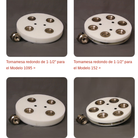
Tornamesa redondo de 1-1/2" para
Tornamesa redondo de 1-1/2" para
el Modelo 1095 >
el Modelo 152 >