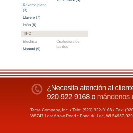
Reverso plano
(3)
Llavero (7)
Imán (8)
TIPO
Eléctrica
Cualquiera de
las dos
Manual (9)
¿Necesita atención al clien
920-922-9168 o
mándenos u
Tecre Company, Inc. / Tele: (920) 922-9168 / Fax: (9
W5747 Lost Arrow Road • Fond du Lac, WI 54937-929