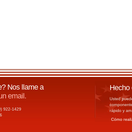
te? Nos llame a
Hecho 
n email.
Usted pued
componentes
20) 922-1429
rápido y am
6
Cómo reali