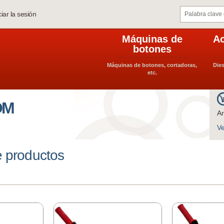
ciar la sesión
Máquinas de
Ac
botones
Máquinas de botones, cortadoras,
Dies
etc.
OM
Ar
Ve
e productos