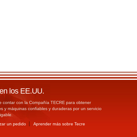
en los EE.UU.
e contar con la Compañía TECRE para obtener
 y máquinas confiables y duraderas por un servicio
igable.
zar un pedido
Aprender más sobre Tecre