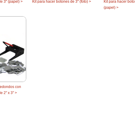
e 3" (papel) >
Kit para hacer botones de 3" (foto) >
Kit para hacer boto
(papel) >
 redondos con
 2" x 3" >