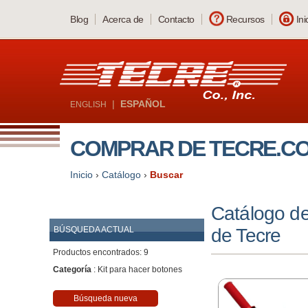
Skip
Blog
Acerca de
Contacto
Recursos
Ini
to
main
content
|
ESPAÑOL
ENGLISH
COMPRAR DE TECRE.C
Inicio
›
Catálogo
›
Buscar
Catálogo d
BÚSQUEDA ACTUAL
de Tecre
Productos encontrados: 9
Categoría
: Kit para hacer botones
Búsqueda nueva