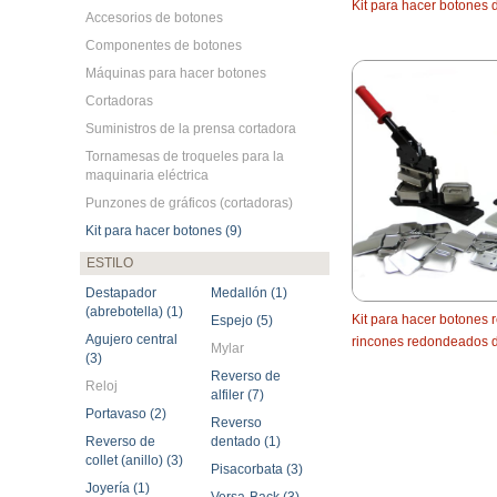
Kit para hacer botones d
Accesorios de botones
Componentes de botones
Máquinas para hacer botones
Cortadoras
Suministros de la prensa cortadora
Tornamesas de troqueles para la
maquinaria eléctrica
Punzones de gráficos (cortadoras)
Kit para hacer botones (9)
ESTILO
Destapador
Medallón (1)
(abrebotella) (1)
Kit para hacer botones
Espejo (5)
Agujero central
rincones redondeados de
Mylar
(3)
Reverso de
Reloj
alfiler (7)
Portavaso (2)
Reverso
Reverso de
dentado (1)
collet (anillo) (3)
Pisacorbata (3)
Joyería (1)
Versa-Back (3)