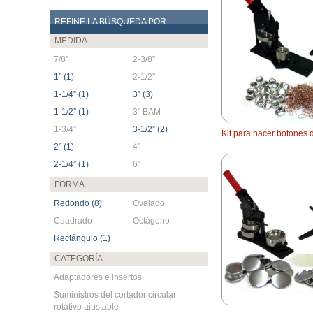
REFINE LA BÚSQUEDA POR:
MEDIDA
7/8”
2-3/8”
1” (1)
2-1/2”
1-1/4” (1)
3” (3)
1-1/2” (1)
3" BAM
1-3/4”
3-1/2” (2)
Kit para hacer botones 
2” (1)
4”
2-1/4” (1)
6”
FORMA
Redondo (8)
Ovalado
Cuadrado
Octágono
Rectángulo (1)
CATEGORÍA
Adaptadores e insertos
Suministros del cortador circular
rotativo ajustable